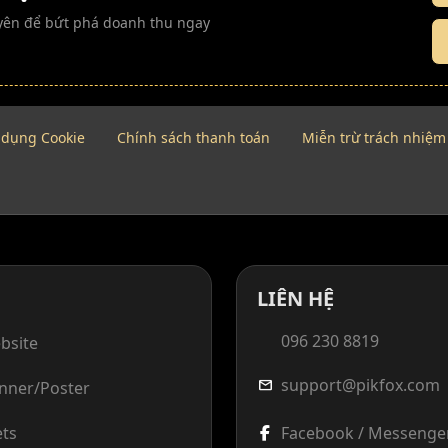
guyên để bứt phá doanh thu ngay
 dụng Cookie
Chính sách thanh toán
Miễn trừ trách nhiệm
LIÊN HỆ
096 230 8819
bsite
support@pikfox.com
mail
anner/Poster
ets
Facebook / Messenge