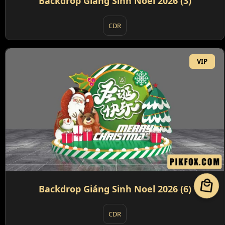
Backdrop Giáng Sinh Noel 2026 (3)
CDR
VIP
local_mall
Backdrop Giáng Sinh Noel 2026 (6)
CDR