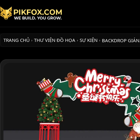
TRANG CHỦ
THƯ VIỆN ĐỒ HỌA
SỰ KIỆN
BACKDROP GIÁ
›
›
›