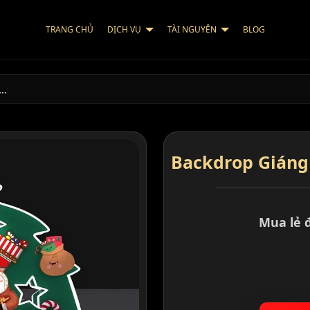
TRANG CHỦ
DỊCH VỤ
TÀI NGUYÊN
BLOG
N…
Backdrop Giáng 
Mua lẻ 