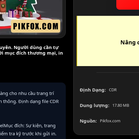
Nâng c
nguyên. Người dùng cần tự
với mục đích thương mại, in
Định Dạng:
CDR
àng cho nhu cầu trang trí
n thông. Định dạng file CDR
Dung lượng:
17.80 MB
Nguồn:
Pikfox.com
lMục đích: Sự kiện, trang
kiểm tra kỹ trước khi gửi in.