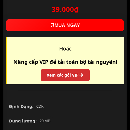
39.000₫
🛒
MUA NGAY
Hoặc
Nâng cấp VIP để tải toàn bộ tài nguyên!
Xem các gói VIP
Định Dạng:
CDR
Dung lượng:
20 MB