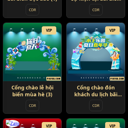
(2)
CDR
CDR
VIP
VIP
Cổng chào lễ hội
Cổng chào đón
biển mùa hè (3)
khách du lịch bãi
biển đẹp mắt
CDR
CDR
VIP
VIP