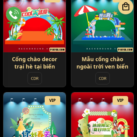
local_mall
Cổng chào decor
Mẫu cổng chào
trại hè tại biển
ngoài trời ven biển
CDR
CDR
VIP
VIP