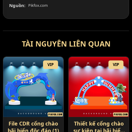
Nguồn:
Pikfox.com
TÀI NGUYÊN LIÊN QUAN
VIP
VIP
File CDR cổng chào
Thiết kế cổng chào
bãi biển độc đáo (1)
sự kiện tại bãi biển