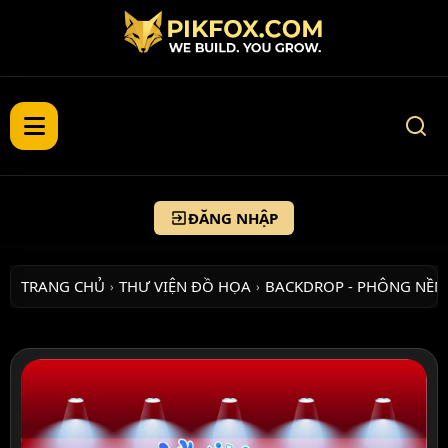
ĐĂNG NHẬP
TRANG CHỦ
THƯ VIỆN ĐỒ HỌA
BACKDROP - PHÔNG NỀN
›
›