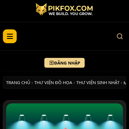
ĐĂNG NHẬP
TRANG CHỦ
THƯ VIỆN ĐỒ HỌA
THƯ VIỆN SINH NHẬT
M
›
›
›