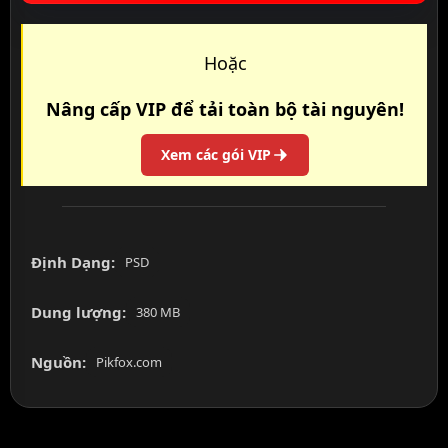
Hoặc
Nâng cấp VIP để tải toàn bộ tài nguyên!
Xem các gói VIP
Định Dạng:
PSD
Dung lượng:
380 MB
Nguồn:
Pikfox.com