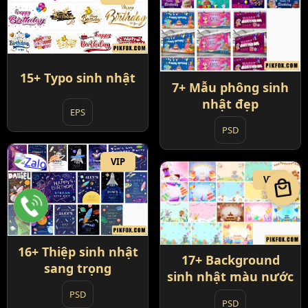
15+ Typo sinh nhật
7+ Mẫu phông sinh
nhật đẹp
EPS
PSD
VIP
VIP
local_mall
16+ Thiệp sinh nhật
17+ Background
sang trọng
sinh nhật màu nước
PSD
PSD