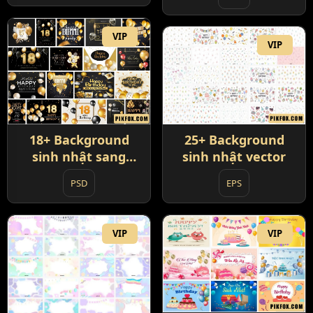
VIP
VIP
18+ Background
25+ Background
sinh nhật sang
sinh nhật vector
trọng
PSD
EPS
VIP
VIP