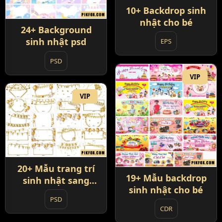
10+ Backdrop sinh
nhật cho bé
24+ Background
sinh nhật psd
EPS
PSD
VIP
VIP
20+ Mẫu trang trí
19+ Mẫu backdrop
sinh nhật sang
sinh nhật cho bé
trọng
PSD
CDR