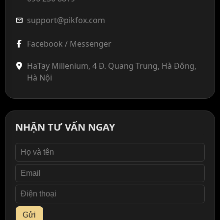
support@pikfox.com
mail
Facebook / Messenger
HaTay Millenium, 4 Đ. Quang Trung, Hà Đông,
Hà Nội
NHẬN TƯ VẤN NGAY
Gửi