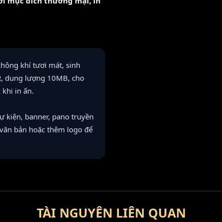
với mục đích thương mại, in
hông khí tươi mát, sinh
DR, dung lượng 10MB, cho
khi in ấn.
 kiện, banner, pano truyền
ại văn bản hoặc thêm logo để
TÀI NGUYÊN LIÊN QUAN