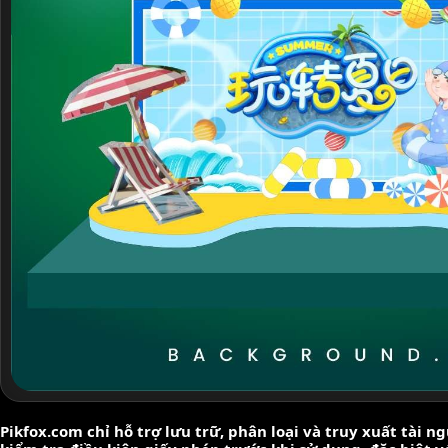
Pikfox.com chỉ hỗ trợ lưu trữ, phân loại và truy xuất tài 