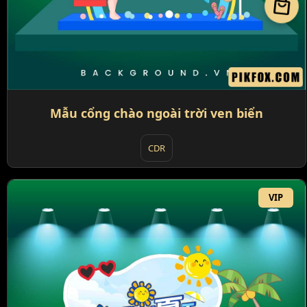
local_mall
Mẫu cổng chào ngoài trời ven biển
CDR
VIP