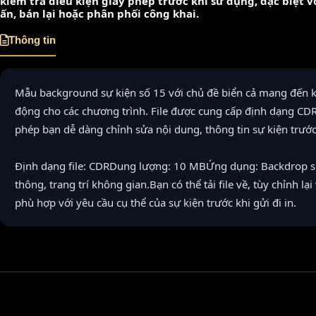
kiểm tra điều kiện giấy phép trước khi sử dụng, đặc biệt 
ấn, bán lại hoặc phân phối công khai.
Thông tin
Mẫu background sự kiện số 15 với chủ đề biển cả mang đến k
động cho các chương trình. File được cung cấp định dạng C
phép bạn dễ dàng chỉnh sửa nội dung, thông tin sự kiện trước 
Định dạng file: CDRDung lượng: 10 MBỨng dụng: Backdrop sự
thông, trang trí không gian.Bạn có thể tải file về, tùy chỉnh l
phù hợp với yêu cầu cụ thể của sự kiện trước khi gửi đi in.