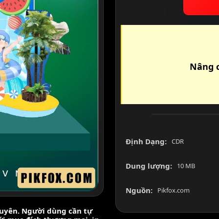
Nâng c
Định Dạng:
CDR
Dung lượng:
10 MB
Nguồn:
Pikfox.com
nguyên. Người dùng cần tự