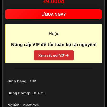
39.000₫
🛒
MUA NGAY
Hoặc
Nâng cấp VIP để tải toàn bộ tài nguyên!
Xem các gói VIP
Định Dạng:
CDR
Dung lượng:
68.06 MB
Nguồn:
Pikfox.com