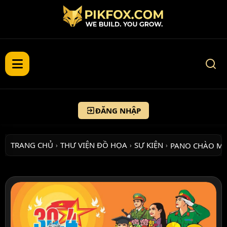
ĐĂNG NHẬP
TRANG CHỦ
THƯ VIỆN ĐỒ HỌA
SỰ KIỆN
PANO CHÀO M
›
›
›