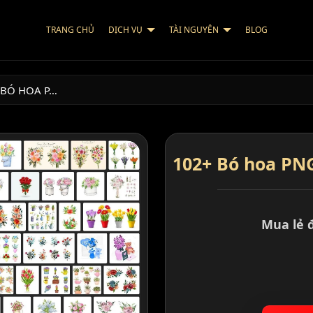
TRANG CHỦ
DỊCH VỤ
TÀI NGUYÊN
BLOG
 BÓ HOA P…
102+ Bó hoa PN
Mua lẻ 