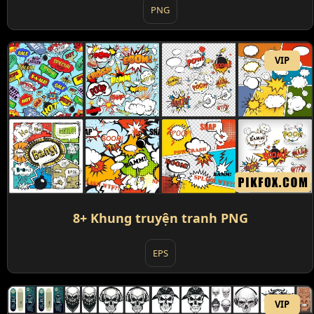
PNG
VIP
8+ Khung truyện tranh PNG
EPS
VIP