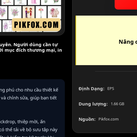
Nâng c
nguyên. Người dùng cần tự
với mục đích thương mại, in
Định Dạng:
EPS
g phú cho nhu cầu thiết kế
và chỉnh sửa, giúp bạn tiết
Dung lượng:
1.66 GB
Nguồn:
Pikfox.com
ckdrop, thiệp mời, ấn
ó thể tải về bộ sưu tập này