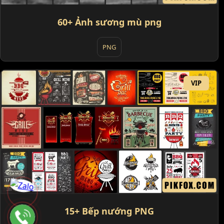
60+ Ảnh sương mù png
PNG
VIP
15+ Bếp nướng PNG