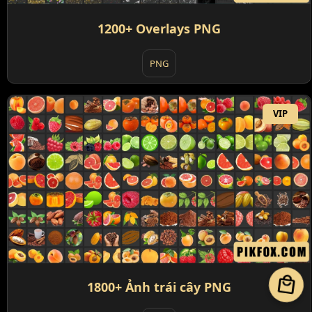
1200+ Overlays PNG
PNG
VIP
local_mall
1800+ Ảnh trái cây PNG