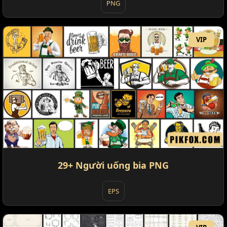
PNG
VIP
29+ Người uống bia PNG
EPS