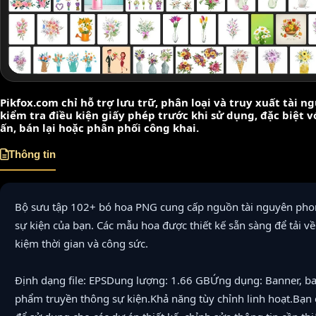
Pikfox.com chỉ hỗ trợ lưu trữ, phân loại và truy xuất tài 
kiểm tra điều kiện giấy phép trước khi sử dụng, đặc biệt 
ấn, bán lại hoặc phân phối công khai.
Thông tin
Bộ sưu tập 102+ bó hoa PNG cung cấp nguồn tài nguyên phon
sự kiện của bạn. Các mẫu hoa được thiết kế sẵn sàng để tải về 
kiệm thời gian và công sức.
Định dạng file: EPSDung lượng: 1.66 GBỨng dụng: Banner, ba
phẩm truyền thông sự kiện.Khả năng tùy chỉnh linh hoạt.Bạn c