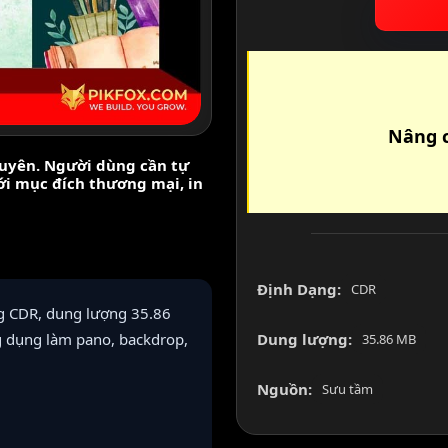
Nâng c
nguyên. Người dùng cần tự
với mục đích thương mại, in
Định Dạng:
CDR
ng CDR, dung lượng 35.86
g dụng làm pano, backdrop,
Dung lượng:
35.86 MB
Nguồn:
Sưu tầm