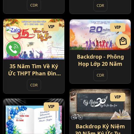
CDR
CDR
VIP
VIP
local_mall
Backdrop - Phông
Họp Lớp 20 Năm
35 Năm Tìm Về Ký
Ức THPT Phan Đình
CDR
Phùng
CDR
VIP
VIP
Backdrop Kỷ Niệm
30 Năm Ký Ức Tuổi