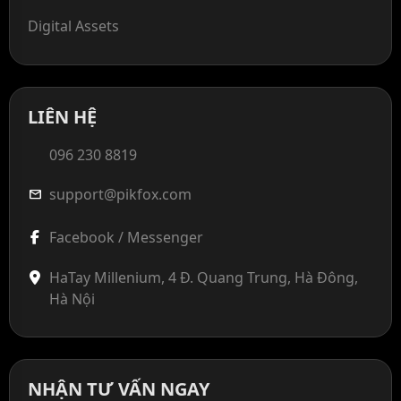
Digital Assets
LIÊN HỆ
096 230 8819
support@pikfox.com
mail
Facebook / Messenger
HaTay Millenium, 4 Đ. Quang Trung, Hà Đông,
Hà Nội
NHẬN TƯ VẤN NGAY