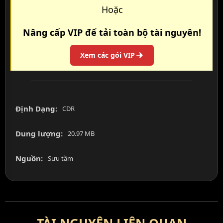
Hoặc
Nâng cấp VIP để tải toàn bộ tài nguyên!
Xem các gói VIP
Định Dạng:
CDR
Dung lượng:
20.97 MB
Nguồn:
Sưu tầm
TÀI NGUYÊN LIÊN QUAN