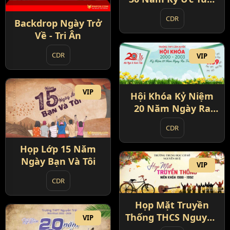
Học Trò
CDR
Backdrop Ngày Trở
Về - Tri Ân
CDR
VIP
VIP
Hội Khóa Kỷ Niệm
20 Năm Ngày Ra
Trường
CDR
Họp Lớp 15 Năm
Ngày Bạn Và Tôi
VIP
CDR
Họp Mặt Truyền
Thống THCS Nguyễn
VIP
Huệ